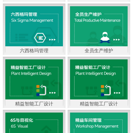
精益生产管理，是一种
以顾客需求为拉动，通
过减少和消除产品开发
设计、生产、管理和服
六西格玛管理
全员生产维护
务中一切不产生价值的
官方客服：400-168-0525
官方客服：400-168-0525
活动(即浪费)来加快生产
在线商桥咨询（点击沟
在线商桥咨询（点击沟
流程的速度运营管理方
通）
通）
法。精益生产能够缩短
对顾客的交付周期，与
精益智能工厂设计
精益智能工厂设计
官方客服：400-168-0525
“中国制造2025”是国家
此同时降低运营成本并
在线商桥咨询（点击沟
战略最重要的举措。智
减少企业的库存，从而