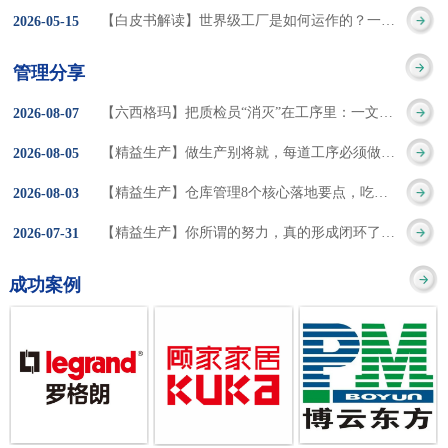
集成的纽带，是实施企
策。冠卓咨询对于智能
3050% 与工作有关
【白皮书解读】世界级工厂是如何运作的？一个模型讲清精益体系本质
2026
-
05
-
15
的推行机制无法持续执
业敏捷制造战略和实现
工厂一直都在思考和沉
的伤害降低50% 丰
行”，“没有可以持续推
管理分享
车间生产敏捷化的基本
淀，结合多年工厂运营
田汽车，丹纳赫，戴尔
进的人才可用”这些都是
【六西格玛】把质检员“消灭”在工序里：一文讲透自工序完结的5层落地法
2026
-
08
-
07
技术手段。MES可以为
管理咨询经验，我们认
等优秀的企业，都已经
在推行6S及目视化管理
【精益生产】做生产别将就，每道工序必须做到百分百
2026
-
08
-
05
用户提供一个快速反
为要实现4.0的智能工
从持续推动精益生产中
时困扰企业的问题。基
【精益生产】仓库管理8个核心落地要点，吃透直接效率翻倍！
2026
-
08
-
03
应、有弹性、精细化的
厂，我们可以分为两个
获得了丰厚的财务回
于“建立可持续推进的6S
【精益生产】你所谓的努力，真的形成闭环了吗？
2026
-
07
-
31
制造业环境，帮助企业
方面来看，一是硬件的
报。 精益生产的核
管理体系”的目标，结合
成功案例
降低成本、缩短交期、
智能化，二是各种业务
心思想主要包括：
传统的6S推进方式，冠
提高产品的质量和提高
流程信息的网络化；硬
1、客户驱动：从客户的
卓更关注营造全员参与
服务质量。适用于不同
件的智能化基于两个前
角度来看待产品(服务)的
的氛围以及培养企业自
行业(家电、汽车、半导
提条件：即设备的自动
价值 2、识别浪费：
主推进的人才，改善的
体、通讯、IT、医药、