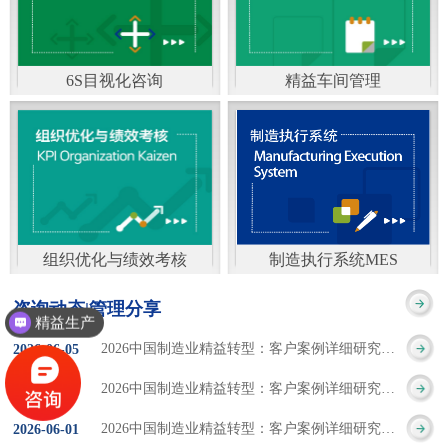
通）
能工厂是指利用物联网
增加企业资金回报率和
技术和信息技术提升管
企业利润率。 在面
6S目视化咨询
精益车间管理
理和服务，提高生产过
临市场多变，客户需求
6S及目视化管理是现代
官方客服：400-168-0525
程可控性、减少生产线
日益多样化的情况下，
化企业最基础的现场管
在线商桥咨询（点击沟
人工干预，集智能手段
企业通过精益生产改善
理方法，它的推进不仅
通）
和智能系统等新兴技术
活动，可以在以下方面
仅是展示企业基础管理
于一体，构建高效、节
得到显著改善： 生
组织优化与绩效考核
制造执行系统MES
的“名片”，更是提升现
官方客服：400-168-0525
制造执行系统MES是一
能、绿色、环保、舒适
产时间减少5090%
精益生产
咨询动态|管理分享
场管理水平消除现场浪
在线商桥咨询（点击沟
套面向制造企业车间执
六西格玛
的人性化工厂。其核心
库存减少5090% 质
2026中国制造业精益转型：客户案例详细研究报告【三】
2026
-
06
-
05
费的最佳途径。“现场6S
通）
行层的生产信息化管理
是实现信息与物理系统
量缺陷减少5090%
2026中国制造业精益转型：客户案例详细研究报告【二】
2026
-
06
-
04
管理总是简单问题频繁
系统，是企业CIMS信息
CPS互联互通，智能决
生产效率提升
2026中国制造业精益转型：客户案例详细研究报告【一】
2026
-
06
-
01
的重复的发生”，“制定