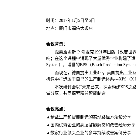
时间：2017年1月5日至6日
地点：厦门市福佑大饭店
会议背景：
距离詹姆斯·P·沃麦克1991年出版《改
响；在这个进程中涌现了大量优秀企业构建了适合自身的精益生
System），博世的BPS（Bosch Production Syst
而现在，德国提出工业4.0，美国提出工业
机遇中打造属于自己的生产制造体系---XPS（X Produ
本次研讨会以“未来已来，探索构建XPS
做分享，共同探索精益智能制造。
会议亮点：
▲
精益生产和智能制造的实现路径方法论分享
▲
国内优秀企业的高层答疑解惑和改善经历分享
▲
数家行业领头企业的多年持续改善案例分享