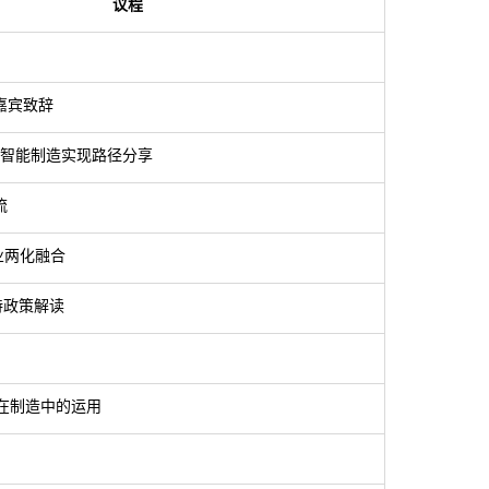
议程
嘉宾致辞
&智能制造实现路径分享
流
业两化融合
持政策解读
人在制造中的运用