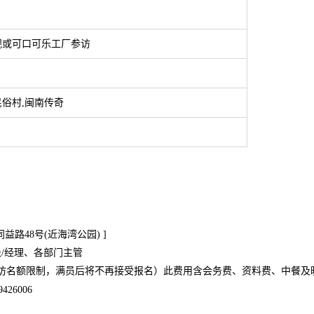
观或可口可乐工厂参访
俗村,闽南传奇
）
路48号(近海湾公园) ]
/经理、各部门主管
业参访名额限制，满员后将不再接受报名）此费用含会务费、资料费、中餐
426006