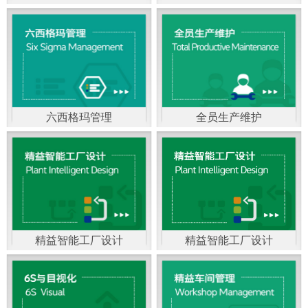
精益生产管理，是一种
以顾客需求为拉动，通
过减少和消除产品开发
设计、生产、管理和服
六西格玛管理
全员生产维护
务中一切不产生价值的
官方客服：400-168-0525
官方客服：400-168-0525
活动(即浪费)来加快生产
在线商桥咨询（点击沟
在线商桥咨询（点击沟
流程的速度运营管理方
通）
通）
法。精益生产能够缩短
对顾客的交付周期，与
精益智能工厂设计
精益智能工厂设计
官方客服：400-168-0525
“中国制造2025”是国家
此同时降低运营成本并
在线商桥咨询（点击沟
战略最重要的举措。智
减少企业的库存，从而