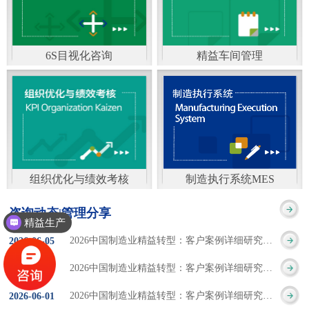
通）
能工厂是指利用物联网
增加企业资金回报率和
技术和信息技术提升管
企业利润率。 在面
6S目视化咨询
精益车间管理
理和服务，提高生产过
临市场多变，客户需求
6S及目视化管理是现代
官方客服：400-168-0525
程可控性、减少生产线
日益多样化的情况下，
化企业最基础的现场管
在线商桥咨询（点击沟
人工干预，集智能手段
企业通过精益生产改善
理方法，它的推进不仅
通）
和智能系统等新兴技术
活动，可以在以下方面
仅是展示企业基础管理
于一体，构建高效、节
得到显著改善： 生
组织优化与绩效考核
制造执行系统MES
的“名片”，更是提升现
官方客服：400-168-0525
制造执行系统MES是一
能、绿色、环保、舒适
产时间减少5090%
咨询动态|管理分享
场管理水平消除现场浪
精益生产
在线商桥咨询（点击沟
套面向制造企业车间执
的人性化工厂。其核心
库存减少5090% 质
2026中国制造业精益转型：客户案例详细研究报告【三】
2026
-
06
-
05
费的最佳途径。“现场6S
通）
行层的生产信息化管理
是实现信息与物理系统
量缺陷减少5090%
2026中国制造业精益转型：客户案例详细研究报告【二】
2026
-
06
-
04
管理总是简单问题频繁
系统，是企业CIMS信息
CPS互联互通，智能决
生产效率提升
2026中国制造业精益转型：客户案例详细研究报告【一】
2026
-
06
-
01
的重复的发生”，“制定