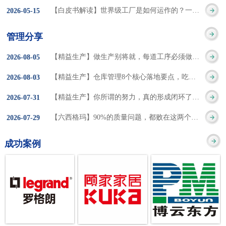
集成的纽带，是实施企
策。冠卓咨询对于智能
3050% 与工作有关
【白皮书解读】世界级工厂是如何运作的？一个模型讲清精益体系本质
2026
-
05
-
15
的推行机制无法持续执
业敏捷制造战略和实现
工厂一直都在思考和沉
的伤害降低50% 丰
行”，“没有可以持续推
管理分享
车间生产敏捷化的基本
淀，结合多年工厂运营
田汽车，丹纳赫，戴尔
进的人才可用”这些都是
【精益生产】做生产别将就，每道工序必须做到百分百
2026
-
08
-
05
技术手段。MES可以为
管理咨询经验，我们认
等优秀的企业，都已经
在推行6S及目视化管理
【精益生产】仓库管理8个核心落地要点，吃透直接效率翻倍！
2026
-
08
-
03
用户提供一个快速反
为要实现4.0的智能工
从持续推动精益生产中
时困扰企业的问题。基
【精益生产】你所谓的努力，真的形成闭环了吗？
2026
-
07
-
31
应、有弹性、精细化的
厂，我们可以分为两个
获得了丰厚的财务回
于“建立可持续推进的6S
【六西格玛】90%的质量问题，都败在这两个字上
2026
-
07
-
29
制造业环境，帮助企业
方面来看，一是硬件的
报。 精益生产的核
管理体系”的目标，结合
成功案例
降低成本、缩短交期、
智能化，二是各种业务
心思想主要包括：
传统的6S推进方式，冠
提高产品的质量和提高
流程信息的网络化；硬
1、客户驱动：从客户的
卓更关注营造全员参与
服务质量。适用于不同
件的智能化基于两个前
角度来看待产品(服务)的
的氛围以及培养企业自
行业(家电、汽车、半导
提条件：即设备的自动
价值 2、识别浪费：
主推进的人才，改善的
体、通讯、IT、医药、