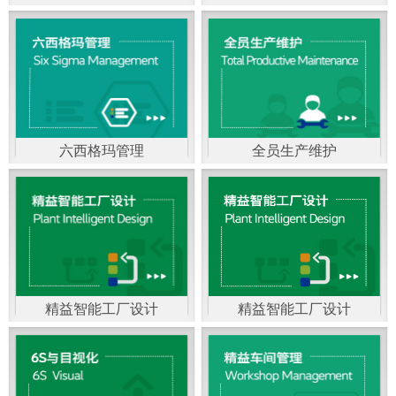
精益生产管理，是一种
以顾客需求为拉动，通
过减少和消除产品开发
设计、生产、管理和服
六西格玛管理
全员生产维护
务中一切不产生价值的
官方客服：400-168-0525
官方客服：400-168-0525
活动(即浪费)来加快生产
在线商桥咨询（点击沟
在线商桥咨询（点击沟
流程的速度运营管理方
通）
通）
法。精益生产能够缩短
对顾客的交付周期，与
精益智能工厂设计
精益智能工厂设计
官方客服：400-168-0525
“中国制造2025”是国家
此同时降低运营成本并
在线商桥咨询（点击沟
战略最重要的举措。智
减少企业的库存，从而