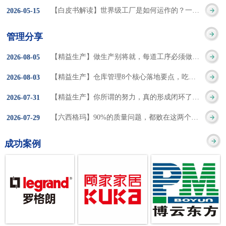
集成的纽带，是实施企
策。冠卓咨询对于智能
3050% 与工作有关
【白皮书解读】世界级工厂是如何运作的？一个模型讲清精益体系本质
2026
-
05
-
15
的推行机制无法持续执
业敏捷制造战略和实现
工厂一直都在思考和沉
的伤害降低50% 丰
行”，“没有可以持续推
管理分享
车间生产敏捷化的基本
淀，结合多年工厂运营
田汽车，丹纳赫，戴尔
进的人才可用”这些都是
【精益生产】做生产别将就，每道工序必须做到百分百
2026
-
08
-
05
技术手段。MES可以为
管理咨询经验，我们认
等优秀的企业，都已经
在推行6S及目视化管理
【精益生产】仓库管理8个核心落地要点，吃透直接效率翻倍！
2026
-
08
-
03
用户提供一个快速反
为要实现4.0的智能工
从持续推动精益生产中
时困扰企业的问题。基
【精益生产】你所谓的努力，真的形成闭环了吗？
2026
-
07
-
31
应、有弹性、精细化的
厂，我们可以分为两个
获得了丰厚的财务回
于“建立可持续推进的6S
【六西格玛】90%的质量问题，都败在这两个字上
2026
-
07
-
29
制造业环境，帮助企业
方面来看，一是硬件的
报。 精益生产的核
管理体系”的目标，结合
成功案例
降低成本、缩短交期、
智能化，二是各种业务
心思想主要包括：
传统的6S推进方式，冠
提高产品的质量和提高
流程信息的网络化；硬
1、客户驱动：从客户的
卓更关注营造全员参与
服务质量。适用于不同
件的智能化基于两个前
角度来看待产品(服务)的
的氛围以及培养企业自
行业(家电、汽车、半导
提条件：即设备的自动
价值 2、识别浪费：
主推进的人才，改善的
体、通讯、IT、医药、