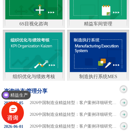
通）
能工厂是指利用物联网
增加企业资金回报率和
技术和信息技术提升管
企业利润率。 在面
6S目视化咨询
精益车间管理
理和服务，提高生产过
临市场多变，客户需求
6S及目视化管理是现代
官方客服：400-168-0525
程可控性、减少生产线
日益多样化的情况下，
化企业最基础的现场管
在线商桥咨询（点击沟
人工干预，集智能手段
企业通过精益生产改善
理方法，它的推进不仅
通）
和智能系统等新兴技术
活动，可以在以下方面
仅是展示企业基础管理
于一体，构建高效、节
得到显著改善： 生
组织优化与绩效考核
制造执行系统MES
的“名片”，更是提升现
官方客服：400-168-0525
制造执行系统MES是一
能、绿色、环保、舒适
产时间减少5090%
咨询动态|管理分享
场管理水平消除现场浪
精益生产
在线商桥咨询（点击沟
套面向制造企业车间执
的人性化工厂。其核心
库存减少5090% 质
2026中国制造业精益转型：客户案例详细研究报告【三】
2026
-
06
-
05
费的最佳途径。“现场6S
通）
行层的生产信息化管理
是实现信息与物理系统
量缺陷减少5090%
2026中国制造业精益转型：客户案例详细研究报告【二】
2026
-
06
-
04
管理总是简单问题频繁
系统，是企业CIMS信息
CPS互联互通，智能决
生产效率提升
2026中国制造业精益转型：客户案例详细研究报告【一】
2026
-
06
-
01
的重复的发生”，“制定