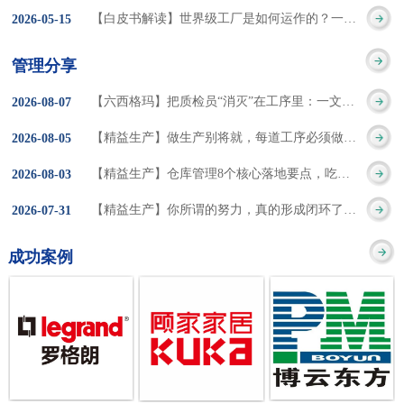
集成的纽带，是实施企
策。冠卓咨询对于智能
3050% 与工作有关
【白皮书解读】世界级工厂是如何运作的？一个模型讲清精益体系本质
2026
-
05
-
15
的推行机制无法持续执
业敏捷制造战略和实现
工厂一直都在思考和沉
的伤害降低50% 丰
行”，“没有可以持续推
管理分享
车间生产敏捷化的基本
淀，结合多年工厂运营
田汽车，丹纳赫，戴尔
进的人才可用”这些都是
【六西格玛】把质检员“消灭”在工序里：一文讲透自工序完结的5层落地法
2026
-
08
-
07
技术手段。MES可以为
管理咨询经验，我们认
等优秀的企业，都已经
在推行6S及目视化管理
【精益生产】做生产别将就，每道工序必须做到百分百
2026
-
08
-
05
用户提供一个快速反
为要实现4.0的智能工
从持续推动精益生产中
时困扰企业的问题。基
【精益生产】仓库管理8个核心落地要点，吃透直接效率翻倍！
2026
-
08
-
03
应、有弹性、精细化的
厂，我们可以分为两个
获得了丰厚的财务回
于“建立可持续推进的6S
【精益生产】你所谓的努力，真的形成闭环了吗？
2026
-
07
-
31
制造业环境，帮助企业
方面来看，一是硬件的
报。 精益生产的核
管理体系”的目标，结合
成功案例
降低成本、缩短交期、
智能化，二是各种业务
心思想主要包括：
传统的6S推进方式，冠
提高产品的质量和提高
流程信息的网络化；硬
1、客户驱动：从客户的
卓更关注营造全员参与
服务质量。适用于不同
件的智能化基于两个前
角度来看待产品(服务)的
的氛围以及培养企业自
行业(家电、汽车、半导
提条件：即设备的自动
价值 2、识别浪费：
主推进的人才，改善的
体、通讯、IT、医药、