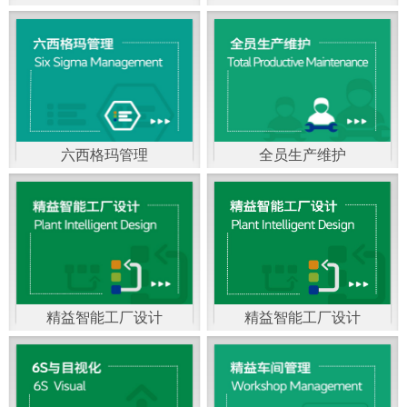
精益生产管理，是一种
以顾客需求为拉动，通
过减少和消除产品开发
设计、生产、管理和服
六西格玛管理
全员生产维护
务中一切不产生价值的
官方客服：400-168-0525
官方客服：400-168-0525
活动(即浪费)来加快生产
在线商桥咨询（点击沟
在线商桥咨询（点击沟
流程的速度运营管理方
通）
通）
法。精益生产能够缩短
对顾客的交付周期，与
精益智能工厂设计
精益智能工厂设计
官方客服：400-168-0525
“中国制造2025”是国家
此同时降低运营成本并
在线商桥咨询（点击沟
战略最重要的举措。智
减少企业的库存，从而