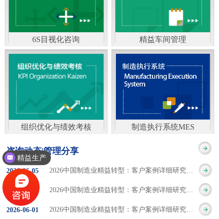
通）
能工厂是指利用物联网
增加企业资金回报率和
技术和信息技术提升管
企业利润率。 在面
6S目视化咨询
精益车间管理
理和服务，提高生产过
临市场多变，客户需求
6S及目视化管理是现代
官方客服：400-168-0525
程可控性、减少生产线
日益多样化的情况下，
化企业最基础的现场管
在线商桥咨询（点击沟
人工干预，集智能手段
企业通过精益生产改善
理方法，它的推进不仅
通）
和智能系统等新兴技术
活动，可以在以下方面
仅是展示企业基础管理
于一体，构建高效、节
得到显著改善： 生
组织优化与绩效考核
制造执行系统MES
的“名片”，更是提升现
官方客服：400-168-0525
制造执行系统MES是一
能、绿色、环保、舒适
产时间减少5090%
咨询动态|管理分享
场管理水平消除现场浪
精益生产
在线商桥咨询（点击沟
套面向制造企业车间执
的人性化工厂。其核心
库存减少5090% 质
2026中国制造业精益转型：客户案例详细研究报告【三】
2026
-
06
-
05
费的最佳途径。“现场6S
通）
行层的生产信息化管理
是实现信息与物理系统
量缺陷减少5090%
2026中国制造业精益转型：客户案例详细研究报告【二】
2026
-
06
-
04
管理总是简单问题频繁
系统，是企业CIMS信息
CPS互联互通，智能决
生产效率提升
2026中国制造业精益转型：客户案例详细研究报告【一】
2026
-
06
-
01
的重复的发生”，“制定