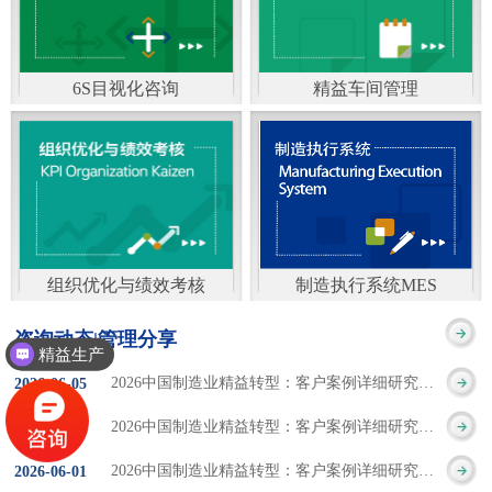
通）
能工厂是指利用物联网
增加企业资金回报率和
技术和信息技术提升管
企业利润率。 在面
6S目视化咨询
精益车间管理
理和服务，提高生产过
临市场多变，客户需求
6S及目视化管理是现代
官方客服：400-168-0525
程可控性、减少生产线
日益多样化的情况下，
化企业最基础的现场管
在线商桥咨询（点击沟
人工干预，集智能手段
企业通过精益生产改善
理方法，它的推进不仅
通）
和智能系统等新兴技术
活动，可以在以下方面
仅是展示企业基础管理
于一体，构建高效、节
得到显著改善： 生
组织优化与绩效考核
制造执行系统MES
的“名片”，更是提升现
官方客服：400-168-0525
制造执行系统MES是一
能、绿色、环保、舒适
产时间减少5090%
咨询动态|管理分享
场管理水平消除现场浪
精益生产
在线商桥咨询（点击沟
套面向制造企业车间执
的人性化工厂。其核心
库存减少5090% 质
2026中国制造业精益转型：客户案例详细研究报告【三】
2026
-
06
-
05
费的最佳途径。“现场6S
通）
行层的生产信息化管理
是实现信息与物理系统
量缺陷减少5090%
2026中国制造业精益转型：客户案例详细研究报告【二】
2026
-
06
-
04
管理总是简单问题频繁
系统，是企业CIMS信息
CPS互联互通，智能决
生产效率提升
2026中国制造业精益转型：客户案例详细研究报告【一】
2026
-
06
-
01
的重复的发生”，“制定