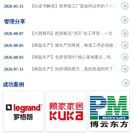
集成的纽带，是实施企
策。冠卓咨询对于智能
3050% 与工作有关
【白皮书解读】世界级工厂是如何运作的？一个模型讲清精益体系本质
2026
-
05
-
15
的推行机制无法持续执
业敏捷制造战略和实现
工厂一直都在思考和沉
的伤害降低50% 丰
行”，“没有可以持续推
管理分享
车间生产敏捷化的基本
淀，结合多年工厂运营
田汽车，丹纳赫，戴尔
进的人才可用”这些都是
【六西格玛】把质检员“消灭”在工序里：一文讲透自工序完结的5层落地法
2026
-
08
-
07
技术手段。MES可以为
管理咨询经验，我们认
等优秀的企业，都已经
在推行6S及目视化管理
【精益生产】做生产别将就，每道工序必须做到百分百
2026
-
08
-
05
用户提供一个快速反
为要实现4.0的智能工
从持续推动精益生产中
时困扰企业的问题。基
【精益生产】仓库管理8个核心落地要点，吃透直接效率翻倍！
2026
-
08
-
03
应、有弹性、精细化的
厂，我们可以分为两个
获得了丰厚的财务回
于“建立可持续推进的6S
【精益生产】你所谓的努力，真的形成闭环了吗？
2026
-
07
-
31
制造业环境，帮助企业
方面来看，一是硬件的
报。 精益生产的核
管理体系”的目标，结合
成功案例
降低成本、缩短交期、
智能化，二是各种业务
心思想主要包括：
传统的6S推进方式，冠
提高产品的质量和提高
流程信息的网络化；硬
1、客户驱动：从客户的
卓更关注营造全员参与
服务质量。适用于不同
件的智能化基于两个前
角度来看待产品(服务)的
的氛围以及培养企业自
行业(家电、汽车、半导
提条件：即设备的自动
价值 2、识别浪费：
主推进的人才，改善的
体、通讯、IT、医药、