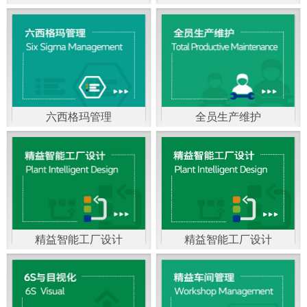
精益生产管理，是一种
以顾客需求为拉动，通
过减少和消除产品开发
设计、生产、管理和服
六西格玛管理
全员生产维护
务中一切不产生价值的
官方客服：400-168-0525
官方客服：400-168-0525
活动(即浪费)来加快生产
在线商桥咨询（点击沟
在线商桥咨询（点击沟
流程的速度运营管理方
通）
通）
法。精益生产能够缩短
对顾客的交付周期，与
精益智能工厂设计
精益智能工厂设计
官方客服：400-168-0525
“中国制造2025”是国家
此同时降低运营成本并
在线商桥咨询（点击沟
战略最重要的举措。智
减少企业的库存，从而