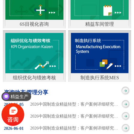
通）
能工厂是指利用物联网
增加企业资金回报率和
技术和信息技术提升管
企业利润率。 在面
6S目视化咨询
精益车间管理
理和服务，提高生产过
临市场多变，客户需求
6S及目视化管理是现代
官方客服：400-168-0525
程可控性、减少生产线
日益多样化的情况下，
化企业最基础的现场管
在线商桥咨询（点击沟
人工干预，集智能手段
企业通过精益生产改善
理方法，它的推进不仅
通）
和智能系统等新兴技术
活动，可以在以下方面
仅是展示企业基础管理
于一体，构建高效、节
得到显著改善： 生
组织优化与绩效考核
制造执行系统MES
的“名片”，更是提升现
官方客服：400-168-0525
制造执行系统MES是一
能、绿色、环保、舒适
产时间减少5090%
咨询动态|管理分享
场管理水平消除现场浪
精益生产
在线商桥咨询（点击沟
套面向制造企业车间执
的人性化工厂。其核心
库存减少5090% 质
2026中国制造业精益转型：客户案例详细研究报告【三】
2026
-
06
-
05
费的最佳途径。“现场6S
通）
行层的生产信息化管理
是实现信息与物理系统
量缺陷减少5090%
2026中国制造业精益转型：客户案例详细研究报告【二】
2026
-
06
-
04
管理总是简单问题频繁
系统，是企业CIMS信息
CPS互联互通，智能决
生产效率提升
2026中国制造业精益转型：客户案例详细研究报告【一】
2026
-
06
-
01
的重复的发生”，“制定