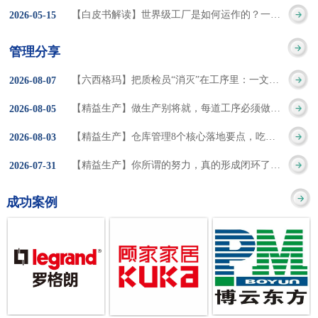
集成的纽带，是实施企
策。冠卓咨询对于智能
3050% 与工作有关
【白皮书解读】世界级工厂是如何运作的？一个模型讲清精益体系本质
2026
-
05
-
15
的推行机制无法持续执
业敏捷制造战略和实现
工厂一直都在思考和沉
的伤害降低50% 丰
行”，“没有可以持续推
管理分享
车间生产敏捷化的基本
淀，结合多年工厂运营
田汽车，丹纳赫，戴尔
进的人才可用”这些都是
【六西格玛】把质检员“消灭”在工序里：一文讲透自工序完结的5层落地法
2026
-
08
-
07
技术手段。MES可以为
管理咨询经验，我们认
等优秀的企业，都已经
在推行6S及目视化管理
【精益生产】做生产别将就，每道工序必须做到百分百
2026
-
08
-
05
用户提供一个快速反
为要实现4.0的智能工
从持续推动精益生产中
时困扰企业的问题。基
【精益生产】仓库管理8个核心落地要点，吃透直接效率翻倍！
2026
-
08
-
03
应、有弹性、精细化的
厂，我们可以分为两个
获得了丰厚的财务回
于“建立可持续推进的6S
【精益生产】你所谓的努力，真的形成闭环了吗？
2026
-
07
-
31
制造业环境，帮助企业
方面来看，一是硬件的
报。 精益生产的核
管理体系”的目标，结合
成功案例
降低成本、缩短交期、
智能化，二是各种业务
心思想主要包括：
传统的6S推进方式，冠
提高产品的质量和提高
流程信息的网络化；硬
1、客户驱动：从客户的
卓更关注营造全员参与
服务质量。适用于不同
件的智能化基于两个前
角度来看待产品(服务)的
的氛围以及培养企业自
行业(家电、汽车、半导
提条件：即设备的自动
价值 2、识别浪费：
主推进的人才，改善的
体、通讯、IT、医药、