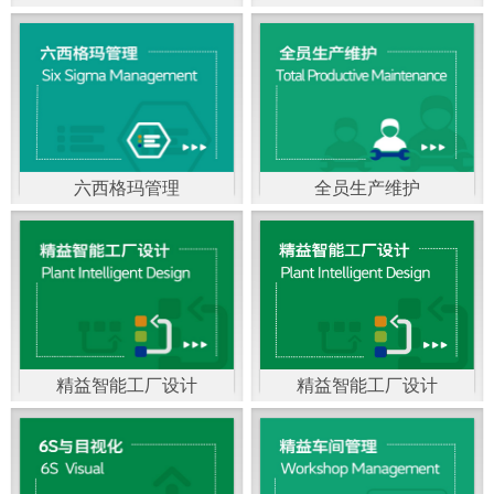
精益生产管理，是一种
以顾客需求为拉动，通
过减少和消除产品开发
设计、生产、管理和服
六西格玛管理
全员生产维护
务中一切不产生价值的
官方客服：400-168-0525
官方客服：400-168-0525
活动(即浪费)来加快生产
在线商桥咨询（点击沟
在线商桥咨询（点击沟
流程的速度运营管理方
通）
通）
法。精益生产能够缩短
对顾客的交付周期，与
精益智能工厂设计
精益智能工厂设计
官方客服：400-168-0525
“中国制造2025”是国家
此同时降低运营成本并
在线商桥咨询（点击沟
战略最重要的举措。智
减少企业的库存，从而