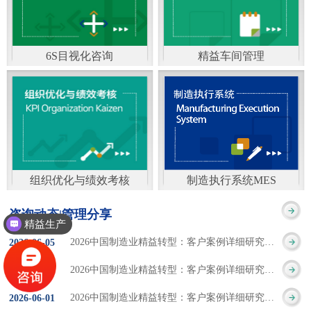
通）
能工厂是指利用物联网
增加企业资金回报率和
技术和信息技术提升管
企业利润率。 在面
6S目视化咨询
精益车间管理
理和服务，提高生产过
临市场多变，客户需求
6S及目视化管理是现代
官方客服：400-168-0525
程可控性、减少生产线
日益多样化的情况下，
化企业最基础的现场管
在线商桥咨询（点击沟
人工干预，集智能手段
企业通过精益生产改善
理方法，它的推进不仅
通）
和智能系统等新兴技术
活动，可以在以下方面
仅是展示企业基础管理
于一体，构建高效、节
得到显著改善： 生
组织优化与绩效考核
制造执行系统MES
的“名片”，更是提升现
官方客服：400-168-0525
制造执行系统MES是一
能、绿色、环保、舒适
产时间减少5090%
咨询动态|管理分享
场管理水平消除现场浪
精益生产
在线商桥咨询（点击沟
套面向制造企业车间执
的人性化工厂。其核心
库存减少5090% 质
2026中国制造业精益转型：客户案例详细研究报告【三】
2026
-
06
-
05
费的最佳途径。“现场6S
通）
行层的生产信息化管理
是实现信息与物理系统
量缺陷减少5090%
2026中国制造业精益转型：客户案例详细研究报告【二】
2026
-
06
-
04
管理总是简单问题频繁
系统，是企业CIMS信息
CPS互联互通，智能决
生产效率提升
2026中国制造业精益转型：客户案例详细研究报告【一】
2026
-
06
-
01
的重复的发生”，“制定