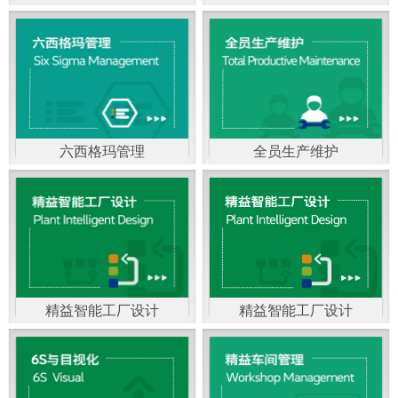
精益生产管理，是一种
以顾客需求为拉动，通
过减少和消除产品开发
设计、生产、管理和服
六西格玛管理
全员生产维护
务中一切不产生价值的
官方客服：400-168-0525
官方客服：400-168-0525
活动(即浪费)来加快生产
在线商桥咨询（点击沟
在线商桥咨询（点击沟
流程的速度运营管理方
通）
通）
法。精益生产能够缩短
对顾客的交付周期，与
精益智能工厂设计
精益智能工厂设计
官方客服：400-168-0525
“中国制造2025”是国家
此同时降低运营成本并
在线商桥咨询（点击沟
战略最重要的举措。智
减少企业的库存，从而