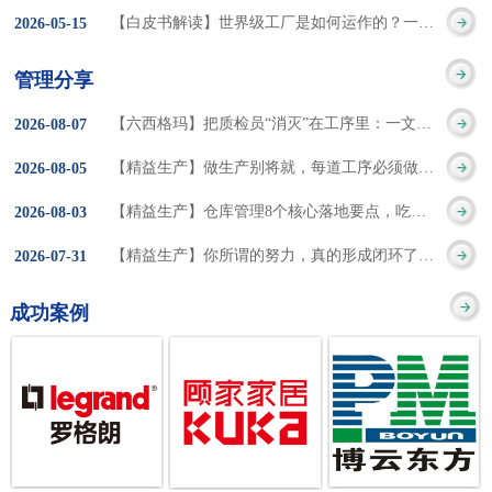
集成的纽带，是实施企
策。冠卓咨询对于智能
3050% 与工作有关
【白皮书解读】世界级工厂是如何运作的？一个模型讲清精益体系本质
2026
-
05
-
15
的推行机制无法持续执
业敏捷制造战略和实现
工厂一直都在思考和沉
的伤害降低50% 丰
行”，“没有可以持续推
管理分享
车间生产敏捷化的基本
淀，结合多年工厂运营
田汽车，丹纳赫，戴尔
进的人才可用”这些都是
【六西格玛】把质检员“消灭”在工序里：一文讲透自工序完结的5层落地法
2026
-
08
-
07
技术手段。MES可以为
管理咨询经验，我们认
等优秀的企业，都已经
在推行6S及目视化管理
【精益生产】做生产别将就，每道工序必须做到百分百
2026
-
08
-
05
用户提供一个快速反
为要实现4.0的智能工
从持续推动精益生产中
时困扰企业的问题。基
【精益生产】仓库管理8个核心落地要点，吃透直接效率翻倍！
2026
-
08
-
03
应、有弹性、精细化的
厂，我们可以分为两个
获得了丰厚的财务回
于“建立可持续推进的6S
【精益生产】你所谓的努力，真的形成闭环了吗？
2026
-
07
-
31
制造业环境，帮助企业
方面来看，一是硬件的
报。 精益生产的核
管理体系”的目标，结合
成功案例
降低成本、缩短交期、
智能化，二是各种业务
心思想主要包括：
传统的6S推进方式，冠
提高产品的质量和提高
流程信息的网络化；硬
1、客户驱动：从客户的
卓更关注营造全员参与
服务质量。适用于不同
件的智能化基于两个前
角度来看待产品(服务)的
的氛围以及培养企业自
行业(家电、汽车、半导
提条件：即设备的自动
价值 2、识别浪费：
主推进的人才，改善的
体、通讯、IT、医药、