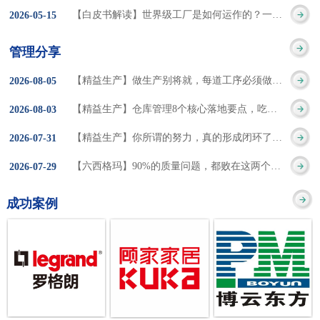
集成的纽带，是实施企
策。冠卓咨询对于智能
3050% 与工作有关
【白皮书解读】世界级工厂是如何运作的？一个模型讲清精益体系本质
2026
-
05
-
15
的推行机制无法持续执
业敏捷制造战略和实现
工厂一直都在思考和沉
的伤害降低50% 丰
行”，“没有可以持续推
管理分享
车间生产敏捷化的基本
淀，结合多年工厂运营
田汽车，丹纳赫，戴尔
进的人才可用”这些都是
【精益生产】做生产别将就，每道工序必须做到百分百
2026
-
08
-
05
技术手段。MES可以为
管理咨询经验，我们认
等优秀的企业，都已经
在推行6S及目视化管理
【精益生产】仓库管理8个核心落地要点，吃透直接效率翻倍！
2026
-
08
-
03
用户提供一个快速反
为要实现4.0的智能工
从持续推动精益生产中
时困扰企业的问题。基
【精益生产】你所谓的努力，真的形成闭环了吗？
2026
-
07
-
31
应、有弹性、精细化的
厂，我们可以分为两个
获得了丰厚的财务回
于“建立可持续推进的6S
【六西格玛】90%的质量问题，都败在这两个字上
2026
-
07
-
29
制造业环境，帮助企业
方面来看，一是硬件的
报。 精益生产的核
管理体系”的目标，结合
成功案例
降低成本、缩短交期、
智能化，二是各种业务
心思想主要包括：
传统的6S推进方式，冠
提高产品的质量和提高
流程信息的网络化；硬
1、客户驱动：从客户的
卓更关注营造全员参与
服务质量。适用于不同
件的智能化基于两个前
角度来看待产品(服务)的
的氛围以及培养企业自
行业(家电、汽车、半导
提条件：即设备的自动
价值 2、识别浪费：
主推进的人才，改善的
体、通讯、IT、医药、