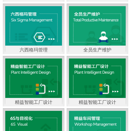
精益生产管理，是一种
以顾客需求为拉动，通
过减少和消除产品开发
设计、生产、管理和服
六西格玛管理
全员生产维护
务中一切不产生价值的
官方客服：400-168-0525
官方客服：400-168-0525
活动(即浪费)来加快生产
在线商桥咨询（点击沟
在线商桥咨询（点击沟
流程的速度运营管理方
通）
通）
法。精益生产能够缩短
对顾客的交付周期，与
精益智能工厂设计
精益智能工厂设计
官方客服：400-168-0525
“中国制造2025”是国家
此同时降低运营成本并
在线商桥咨询（点击沟
战略最重要的举措。智
减少企业的库存，从而