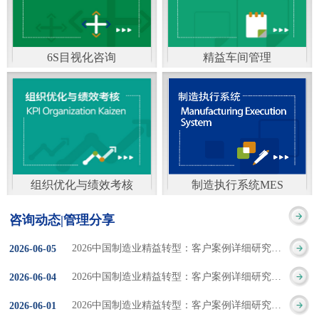
通）
能工厂是指利用物联网
增加企业资金回报率和
技术和信息技术提升管
企业利润率。 在面
6S目视化咨询
精益车间管理
理和服务，提高生产过
临市场多变，客户需求
6S及目视化管理是现代
官方客服：400-168-0525
程可控性、减少生产线
日益多样化的情况下，
化企业最基础的现场管
在线商桥咨询（点击沟
人工干预，集智能手段
企业通过精益生产改善
理方法，它的推进不仅
通）
和智能系统等新兴技术
活动，可以在以下方面
仅是展示企业基础管理
于一体，构建高效、节
得到显著改善： 生
组织优化与绩效考核
制造执行系统MES
的“名片”，更是提升现
官方客服：400-168-0525
制造执行系统MES是一
能、绿色、环保、舒适
产时间减少5090%
咨询动态|管理分享
场管理水平消除现场浪
在线商桥咨询（点击沟
套面向制造企业车间执
的人性化工厂。其核心
库存减少5090% 质
2026中国制造业精益转型：客户案例详细研究报告【三】
2026
-
06
-
05
费的最佳途径。“现场6S
通）
行层的生产信息化管理
是实现信息与物理系统
量缺陷减少5090%
2026中国制造业精益转型：客户案例详细研究报告【二】
2026
-
06
-
04
管理总是简单问题频繁
系统，是企业CIMS信息
CPS互联互通，智能决
生产效率提升
2026中国制造业精益转型：客户案例详细研究报告【一】
2026
-
06
-
01
的重复的发生”，“制定