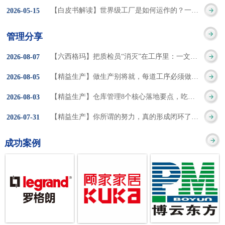
集成的纽带，是实施企
策。冠卓咨询对于智能
3050% 与工作有关
【白皮书解读】世界级工厂是如何运作的？一个模型讲清精益体系本质
2026
-
05
-
15
的推行机制无法持续执
业敏捷制造战略和实现
工厂一直都在思考和沉
的伤害降低50% 丰
行”，“没有可以持续推
管理分享
车间生产敏捷化的基本
淀，结合多年工厂运营
田汽车，丹纳赫，戴尔
进的人才可用”这些都是
【六西格玛】把质检员“消灭”在工序里：一文讲透自工序完结的5层落地法
2026
-
08
-
07
技术手段。MES可以为
管理咨询经验，我们认
等优秀的企业，都已经
在推行6S及目视化管理
【精益生产】做生产别将就，每道工序必须做到百分百
2026
-
08
-
05
用户提供一个快速反
为要实现4.0的智能工
从持续推动精益生产中
时困扰企业的问题。基
【精益生产】仓库管理8个核心落地要点，吃透直接效率翻倍！
2026
-
08
-
03
应、有弹性、精细化的
厂，我们可以分为两个
获得了丰厚的财务回
于“建立可持续推进的6S
【精益生产】你所谓的努力，真的形成闭环了吗？
2026
-
07
-
31
制造业环境，帮助企业
方面来看，一是硬件的
报。 精益生产的核
管理体系”的目标，结合
成功案例
降低成本、缩短交期、
智能化，二是各种业务
心思想主要包括：
传统的6S推进方式，冠
提高产品的质量和提高
流程信息的网络化；硬
1、客户驱动：从客户的
卓更关注营造全员参与
服务质量。适用于不同
件的智能化基于两个前
角度来看待产品(服务)的
的氛围以及培养企业自
行业(家电、汽车、半导
提条件：即设备的自动
价值 2、识别浪费：
主推进的人才，改善的
体、通讯、IT、医药、