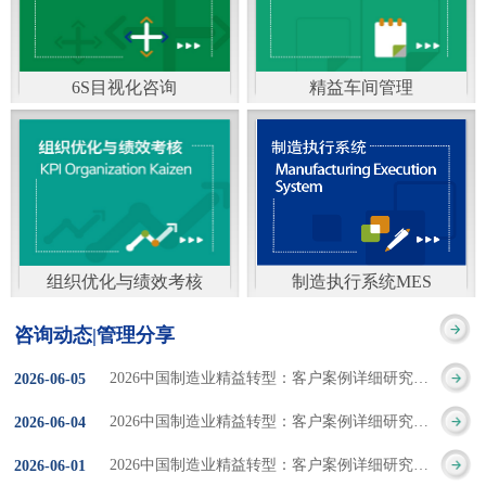
通）
能工厂是指利用物联网
增加企业资金回报率和
技术和信息技术提升管
企业利润率。 在面
6S目视化咨询
精益车间管理
理和服务，提高生产过
临市场多变，客户需求
6S及目视化管理是现代
官方客服：400-168-0525
程可控性、减少生产线
日益多样化的情况下，
化企业最基础的现场管
在线商桥咨询（点击沟
人工干预，集智能手段
企业通过精益生产改善
理方法，它的推进不仅
通）
和智能系统等新兴技术
活动，可以在以下方面
仅是展示企业基础管理
于一体，构建高效、节
得到显著改善： 生
组织优化与绩效考核
制造执行系统MES
的“名片”，更是提升现
官方客服：400-168-0525
制造执行系统MES是一
能、绿色、环保、舒适
产时间减少5090%
咨询动态|管理分享
场管理水平消除现场浪
在线商桥咨询（点击沟
套面向制造企业车间执
的人性化工厂。其核心
库存减少5090% 质
2026中国制造业精益转型：客户案例详细研究报告【三】
2026
-
06
-
05
费的最佳途径。“现场6S
通）
行层的生产信息化管理
是实现信息与物理系统
量缺陷减少5090%
2026中国制造业精益转型：客户案例详细研究报告【二】
2026
-
06
-
04
管理总是简单问题频繁
系统，是企业CIMS信息
CPS互联互通，智能决
生产效率提升
2026中国制造业精益转型：客户案例详细研究报告【一】
2026
-
06
-
01
的重复的发生”，“制定