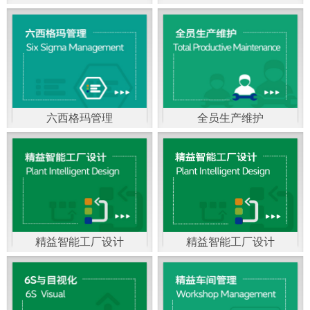
精益生产管理，是一种
以顾客需求为拉动，通
过减少和消除产品开发
设计、生产、管理和服
六西格玛管理
全员生产维护
务中一切不产生价值的
官方客服：400-168-0525
官方客服：400-168-0525
活动(即浪费)来加快生产
在线商桥咨询（点击沟
在线商桥咨询（点击沟
流程的速度运营管理方
通）
通）
法。精益生产能够缩短
对顾客的交付周期，与
精益智能工厂设计
精益智能工厂设计
官方客服：400-168-0525
“中国制造2025”是国家
此同时降低运营成本并
在线商桥咨询（点击沟
战略最重要的举措。智
减少企业的库存，从而