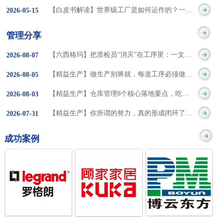
集成的纽带，是实施企
策。冠卓咨询对于智能
3050% 与工作有关
【白皮书解读】世界级工厂是如何运作的？一个模型讲清精益体系本质
2026
-
05
-
15
的推行机制无法持续执
业敏捷制造战略和实现
工厂一直都在思考和沉
的伤害降低50% 丰
行”，“没有可以持续推
管理分享
车间生产敏捷化的基本
淀，结合多年工厂运营
田汽车，丹纳赫，戴尔
进的人才可用”这些都是
【六西格玛】把质检员“消灭”在工序里：一文讲透自工序完结的5层落地法
2026
-
08
-
07
技术手段。MES可以为
管理咨询经验，我们认
等优秀的企业，都已经
在推行6S及目视化管理
【精益生产】做生产别将就，每道工序必须做到百分百
2026
-
08
-
05
用户提供一个快速反
为要实现4.0的智能工
从持续推动精益生产中
时困扰企业的问题。基
【精益生产】仓库管理8个核心落地要点，吃透直接效率翻倍！
2026
-
08
-
03
应、有弹性、精细化的
厂，我们可以分为两个
获得了丰厚的财务回
于“建立可持续推进的6S
【精益生产】你所谓的努力，真的形成闭环了吗？
2026
-
07
-
31
制造业环境，帮助企业
方面来看，一是硬件的
报。 精益生产的核
管理体系”的目标，结合
成功案例
降低成本、缩短交期、
智能化，二是各种业务
心思想主要包括：
传统的6S推进方式，冠
提高产品的质量和提高
流程信息的网络化；硬
1、客户驱动：从客户的
卓更关注营造全员参与
服务质量。适用于不同
件的智能化基于两个前
角度来看待产品(服务)的
的氛围以及培养企业自
行业(家电、汽车、半导
提条件：即设备的自动
价值 2、识别浪费：
主推进的人才，改善的
体、通讯、IT、医药、