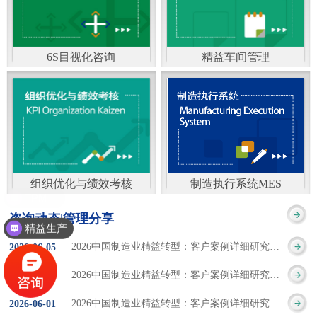
通）
能工厂是指利用物联网
增加企业资金回报率和
技术和信息技术提升管
企业利润率。 在面
6S目视化咨询
精益车间管理
理和服务，提高生产过
临市场多变，客户需求
6S及目视化管理是现代
官方客服：400-168-0525
程可控性、减少生产线
日益多样化的情况下，
化企业最基础的现场管
在线商桥咨询（点击沟
人工干预，集智能手段
企业通过精益生产改善
理方法，它的推进不仅
通）
和智能系统等新兴技术
活动，可以在以下方面
仅是展示企业基础管理
于一体，构建高效、节
得到显著改善： 生
组织优化与绩效考核
制造执行系统MES
的“名片”，更是提升现
官方客服：400-168-0525
制造执行系统MES是一
能、绿色、环保、舒适
产时间减少5090%
咨询动态|管理分享
场管理水平消除现场浪
精益生产
在线商桥咨询（点击沟
套面向制造企业车间执
的人性化工厂。其核心
库存减少5090% 质
2026中国制造业精益转型：客户案例详细研究报告【三】
2026
-
06
-
05
费的最佳途径。“现场6S
通）
行层的生产信息化管理
是实现信息与物理系统
量缺陷减少5090%
2026中国制造业精益转型：客户案例详细研究报告【二】
2026
-
06
-
04
管理总是简单问题频繁
系统，是企业CIMS信息
CPS互联互通，智能决
生产效率提升
2026中国制造业精益转型：客户案例详细研究报告【一】
2026
-
06
-
01
的重复的发生”，“制定