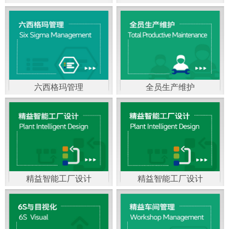
精益生产管理，是一种
以顾客需求为拉动，通
过减少和消除产品开发
设计、生产、管理和服
六西格玛管理
全员生产维护
务中一切不产生价值的
官方客服：400-168-0525
官方客服：400-168-0525
活动(即浪费)来加快生产
在线商桥咨询（点击沟
在线商桥咨询（点击沟
流程的速度运营管理方
通）
通）
法。精益生产能够缩短
对顾客的交付周期，与
精益智能工厂设计
精益智能工厂设计
官方客服：400-168-0525
“中国制造2025”是国家
此同时降低运营成本并
在线商桥咨询（点击沟
战略最重要的举措。智
减少企业的库存，从而