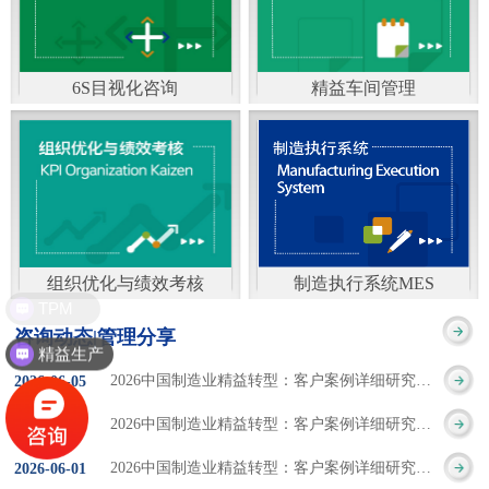
通）
能工厂是指利用物联网
增加企业资金回报率和
技术和信息技术提升管
企业利润率。 在面
6S目视化咨询
精益车间管理
理和服务，提高生产过
临市场多变，客户需求
6S及目视化管理是现代
官方客服：400-168-0525
程可控性、减少生产线
日益多样化的情况下，
化企业最基础的现场管
在线商桥咨询（点击沟
人工干预，集智能手段
企业通过精益生产改善
理方法，它的推进不仅
通）
和智能系统等新兴技术
活动，可以在以下方面
仅是展示企业基础管理
于一体，构建高效、节
得到显著改善： 生
组织优化与绩效考核
制造执行系统MES
的“名片”，更是提升现
TPM
官方客服：400-168-0525
制造执行系统MES是一
能、绿色、环保、舒适
产时间减少5090%
咨询动态|管理分享
场管理水平消除现场浪
精益生产
在线商桥咨询（点击沟
套面向制造企业车间执
的人性化工厂。其核心
库存减少5090% 质
2026中国制造业精益转型：客户案例详细研究报告【三】
2026
-
06
-
05
费的最佳途径。“现场6S
通）
行层的生产信息化管理
是实现信息与物理系统
量缺陷减少5090%
2026中国制造业精益转型：客户案例详细研究报告【二】
2026
-
06
-
04
管理总是简单问题频繁
系统，是企业CIMS信息
CPS互联互通，智能决
生产效率提升
2026中国制造业精益转型：客户案例详细研究报告【一】
2026
-
06
-
01
的重复的发生”，“制定