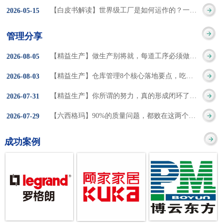
集成的纽带，是实施企
策。冠卓咨询对于智能
3050% 与工作有关
【白皮书解读】世界级工厂是如何运作的？一个模型讲清精益体系本质
2026
-
05
-
15
的推行机制无法持续执
业敏捷制造战略和实现
工厂一直都在思考和沉
的伤害降低50% 丰
行”，“没有可以持续推
管理分享
车间生产敏捷化的基本
淀，结合多年工厂运营
田汽车，丹纳赫，戴尔
进的人才可用”这些都是
【精益生产】做生产别将就，每道工序必须做到百分百
2026
-
08
-
05
技术手段。MES可以为
管理咨询经验，我们认
等优秀的企业，都已经
在推行6S及目视化管理
【精益生产】仓库管理8个核心落地要点，吃透直接效率翻倍！
2026
-
08
-
03
用户提供一个快速反
为要实现4.0的智能工
从持续推动精益生产中
时困扰企业的问题。基
【精益生产】你所谓的努力，真的形成闭环了吗？
2026
-
07
-
31
应、有弹性、精细化的
厂，我们可以分为两个
获得了丰厚的财务回
于“建立可持续推进的6S
【六西格玛】90%的质量问题，都败在这两个字上
2026
-
07
-
29
制造业环境，帮助企业
方面来看，一是硬件的
报。 精益生产的核
管理体系”的目标，结合
成功案例
降低成本、缩短交期、
智能化，二是各种业务
心思想主要包括：
传统的6S推进方式，冠
提高产品的质量和提高
流程信息的网络化；硬
1、客户驱动：从客户的
卓更关注营造全员参与
服务质量。适用于不同
件的智能化基于两个前
角度来看待产品(服务)的
的氛围以及培养企业自
行业(家电、汽车、半导
提条件：即设备的自动
价值 2、识别浪费：
主推进的人才，改善的
体、通讯、IT、医药、