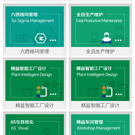
精益生产管理，是一种
以顾客需求为拉动，通
过减少和消除产品开发
设计、生产、管理和服
六西格玛管理
全员生产维护
务中一切不产生价值的
官方客服：400-168-0525
官方客服：400-168-0525
活动(即浪费)来加快生产
在线商桥咨询（点击沟
在线商桥咨询（点击沟
流程的速度运营管理方
通）
通）
法。精益生产能够缩短
对顾客的交付周期，与
精益智能工厂设计
精益智能工厂设计
官方客服：400-168-0525
“中国制造2025”是国家
此同时降低运营成本并
在线商桥咨询（点击沟
战略最重要的举措。智
减少企业的库存，从而