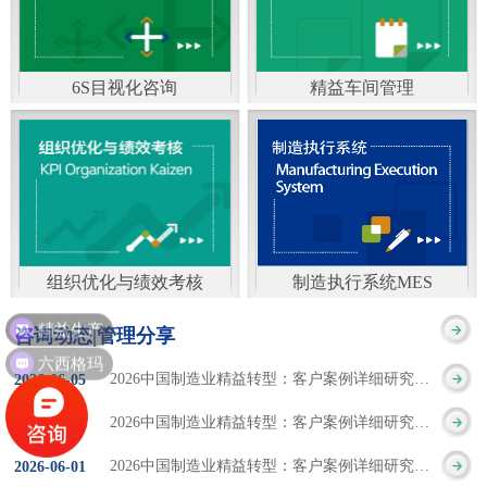
通）
能工厂是指利用物联网
增加企业资金回报率和
技术和信息技术提升管
企业利润率。 在面
6S目视化咨询
精益车间管理
理和服务，提高生产过
临市场多变，客户需求
6S及目视化管理是现代
官方客服：400-168-0525
程可控性、减少生产线
日益多样化的情况下，
化企业最基础的现场管
在线商桥咨询（点击沟
人工干预，集智能手段
企业通过精益生产改善
理方法，它的推进不仅
通）
和智能系统等新兴技术
活动，可以在以下方面
仅是展示企业基础管理
于一体，构建高效、节
得到显著改善： 生
组织优化与绩效考核
制造执行系统MES
的“名片”，更是提升现
精益生产
官方客服：400-168-0525
制造执行系统MES是一
能、绿色、环保、舒适
产时间减少5090%
咨询动态|管理分享
场管理水平消除现场浪
六西格玛
在线商桥咨询（点击沟
套面向制造企业车间执
的人性化工厂。其核心
库存减少5090% 质
2026中国制造业精益转型：客户案例详细研究报告【三】
2026
-
06
-
05
费的最佳途径。“现场6S
通）
行层的生产信息化管理
是实现信息与物理系统
量缺陷减少5090%
2026中国制造业精益转型：客户案例详细研究报告【二】
2026
-
06
-
04
管理总是简单问题频繁
系统，是企业CIMS信息
CPS互联互通，智能决
生产效率提升
2026中国制造业精益转型：客户案例详细研究报告【一】
2026
-
06
-
01
的重复的发生”，“制定