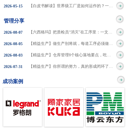
集成的纽带，是实施企
策。冠卓咨询对于智能
3050% 与工作有关
【白皮书解读】世界级工厂是如何运作的？一个模型讲清精益体系本质
2026
-
05
-
15
的推行机制无法持续执
业敏捷制造战略和实现
工厂一直都在思考和沉
的伤害降低50% 丰
行”，“没有可以持续推
管理分享
车间生产敏捷化的基本
淀，结合多年工厂运营
田汽车，丹纳赫，戴尔
进的人才可用”这些都是
【六西格玛】把质检员“消灭”在工序里：一文讲透自工序完结的5层落地法
2026
-
08
-
07
技术手段。MES可以为
管理咨询经验，我们认
等优秀的企业，都已经
在推行6S及目视化管理
【精益生产】做生产别将就，每道工序必须做到百分百
2026
-
08
-
05
用户提供一个快速反
为要实现4.0的智能工
从持续推动精益生产中
时困扰企业的问题。基
【精益生产】仓库管理8个核心落地要点，吃透直接效率翻倍！
2026
-
08
-
03
应、有弹性、精细化的
厂，我们可以分为两个
获得了丰厚的财务回
于“建立可持续推进的6S
【精益生产】你所谓的努力，真的形成闭环了吗？
2026
-
07
-
31
制造业环境，帮助企业
方面来看，一是硬件的
报。 精益生产的核
管理体系”的目标，结合
成功案例
降低成本、缩短交期、
智能化，二是各种业务
心思想主要包括：
传统的6S推进方式，冠
提高产品的质量和提高
流程信息的网络化；硬
1、客户驱动：从客户的
卓更关注营造全员参与
服务质量。适用于不同
件的智能化基于两个前
角度来看待产品(服务)的
的氛围以及培养企业自
行业(家电、汽车、半导
提条件：即设备的自动
价值 2、识别浪费：
主推进的人才，改善的
体、通讯、IT、医药、