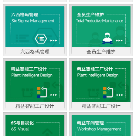
精益生产管理，是一种
以顾客需求为拉动，通
过减少和消除产品开发
设计、生产、管理和服
六西格玛管理
全员生产维护
务中一切不产生价值的
官方客服：400-168-0525
官方客服：400-168-0525
活动(即浪费)来加快生产
在线商桥咨询（点击沟
在线商桥咨询（点击沟
流程的速度运营管理方
通）
通）
法。精益生产能够缩短
对顾客的交付周期，与
精益智能工厂设计
精益智能工厂设计
官方客服：400-168-0525
“中国制造2025”是国家
此同时降低运营成本并
在线商桥咨询（点击沟
战略最重要的举措。智
减少企业的库存，从而