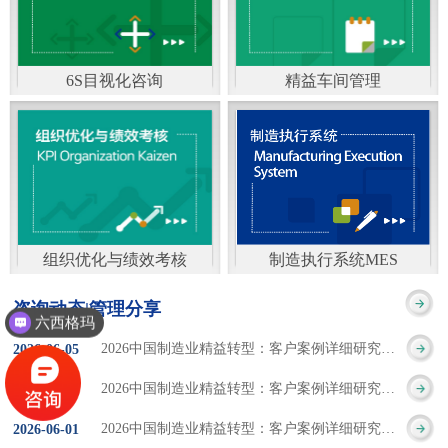
通）
能工厂是指利用物联网
增加企业资金回报率和
技术和信息技术提升管
企业利润率。 在面
6S目视化咨询
精益车间管理
理和服务，提高生产过
临市场多变，客户需求
6S及目视化管理是现代
官方客服：400-168-0525
程可控性、减少生产线
日益多样化的情况下，
化企业最基础的现场管
在线商桥咨询（点击沟
人工干预，集智能手段
企业通过精益生产改善
理方法，它的推进不仅
通）
和智能系统等新兴技术
活动，可以在以下方面
仅是展示企业基础管理
于一体，构建高效、节
得到显著改善： 生
组织优化与绩效考核
制造执行系统MES
的“名片”，更是提升现
官方客服：400-168-0525
制造执行系统MES是一
能、绿色、环保、舒适
产时间减少5090%
咨询动态|管理分享
场管理水平消除现场浪
六西格玛
在线商桥咨询（点击沟
套面向制造企业车间执
的人性化工厂。其核心
库存减少5090% 质
2026中国制造业精益转型：客户案例详细研究报告【三】
2026
-
06
-
05
费的最佳途径。“现场6S
通）
行层的生产信息化管理
是实现信息与物理系统
量缺陷减少5090%
2026中国制造业精益转型：客户案例详细研究报告【二】
2026
-
06
-
04
管理总是简单问题频繁
系统，是企业CIMS信息
CPS互联互通，智能决
生产效率提升
2026中国制造业精益转型：客户案例详细研究报告【一】
2026
-
06
-
01
的重复的发生”，“制定