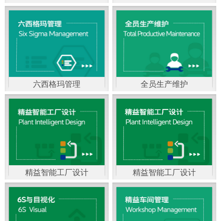
精益生产管理，是一种
以顾客需求为拉动，通
过减少和消除产品开发
设计、生产、管理和服
六西格玛管理
全员生产维护
务中一切不产生价值的
官方客服：400-168-0525
官方客服：400-168-0525
活动(即浪费)来加快生产
在线商桥咨询（点击沟
在线商桥咨询（点击沟
流程的速度运营管理方
通）
通）
法。精益生产能够缩短
对顾客的交付周期，与
精益智能工厂设计
精益智能工厂设计
官方客服：400-168-0525
“中国制造2025”是国家
此同时降低运营成本并
在线商桥咨询（点击沟
战略最重要的举措。智
减少企业的库存，从而