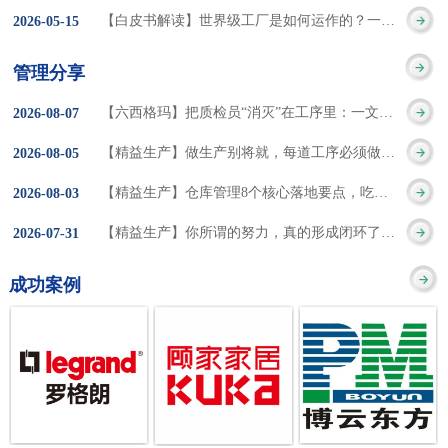
集成的纽带，是实施企
策。冠卓咨询对于智能
3050% 与工作有关
【白皮书解读】世界级工厂是如何运作的？一个模型讲清精益体系本质
2026
-
05
-
15
的推行机制无法持续执
业敏捷制造战略和实现
工厂一直都在思考和沉
的伤害降低50% 丰
行”，“没有可以持续推
管理分享
车间生产敏捷化的基本
淀，结合多年工厂运营
田汽车，丹纳赫，戴尔
进的人才可用”这些都是
【六西格玛】把质检员“消灭”在工序里：一文讲透自工序完结的5层落地法
2026
-
08
-
07
技术手段。MES可以为
管理咨询经验，我们认
等优秀的企业，都已经
在推行6S及目视化管理
【精益生产】做生产别将就，每道工序必须做到百分百
2026
-
08
-
05
用户提供一个快速反
为要实现4.0的智能工
从持续推动精益生产中
时困扰企业的问题。基
【精益生产】仓库管理8个核心落地要点，吃透直接效率翻倍！
2026
-
08
-
03
应、有弹性、精细化的
厂，我们可以分为两个
获得了丰厚的财务回
于“建立可持续推进的6S
【精益生产】你所谓的努力，真的形成闭环了吗？
2026
-
07
-
31
制造业环境，帮助企业
方面来看，一是硬件的
报。 精益生产的核
管理体系”的目标，结合
成功案例
降低成本、缩短交期、
智能化，二是各种业务
心思想主要包括：
传统的6S推进方式，冠
提高产品的质量和提高
流程信息的网络化；硬
1、客户驱动：从客户的
卓更关注营造全员参与
服务质量。适用于不同
件的智能化基于两个前
角度来看待产品(服务)的
的氛围以及培养企业自
行业(家电、汽车、半导
提条件：即设备的自动
价值 2、识别浪费：
主推进的人才，改善的
体、通讯、IT、医药、