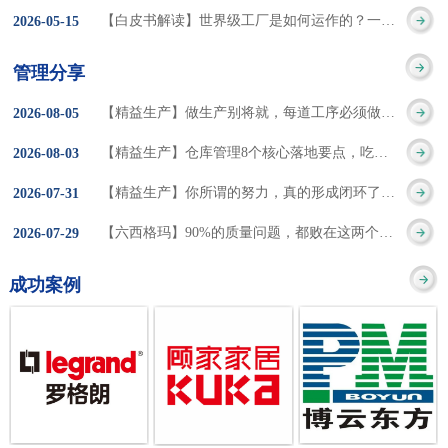
集成的纽带，是实施企
策。冠卓咨询对于智能
3050% 与工作有关
【白皮书解读】世界级工厂是如何运作的？一个模型讲清精益体系本质
2026
-
05
-
15
的推行机制无法持续执
业敏捷制造战略和实现
工厂一直都在思考和沉
的伤害降低50% 丰
行”，“没有可以持续推
管理分享
车间生产敏捷化的基本
淀，结合多年工厂运营
田汽车，丹纳赫，戴尔
进的人才可用”这些都是
【精益生产】做生产别将就，每道工序必须做到百分百
2026
-
08
-
05
技术手段。MES可以为
管理咨询经验，我们认
等优秀的企业，都已经
在推行6S及目视化管理
【精益生产】仓库管理8个核心落地要点，吃透直接效率翻倍！
2026
-
08
-
03
用户提供一个快速反
为要实现4.0的智能工
从持续推动精益生产中
时困扰企业的问题。基
【精益生产】你所谓的努力，真的形成闭环了吗？
2026
-
07
-
31
应、有弹性、精细化的
厂，我们可以分为两个
获得了丰厚的财务回
于“建立可持续推进的6S
【六西格玛】90%的质量问题，都败在这两个字上
2026
-
07
-
29
制造业环境，帮助企业
方面来看，一是硬件的
报。 精益生产的核
管理体系”的目标，结合
成功案例
降低成本、缩短交期、
智能化，二是各种业务
心思想主要包括：
传统的6S推进方式，冠
提高产品的质量和提高
流程信息的网络化；硬
1、客户驱动：从客户的
卓更关注营造全员参与
服务质量。适用于不同
件的智能化基于两个前
角度来看待产品(服务)的
的氛围以及培养企业自
行业(家电、汽车、半导
提条件：即设备的自动
价值 2、识别浪费：
主推进的人才，改善的
体、通讯、IT、医药、