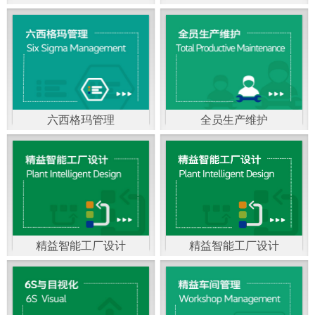
精益生产管理，是一种
以顾客需求为拉动，通
过减少和消除产品开发
设计、生产、管理和服
六西格玛管理
全员生产维护
务中一切不产生价值的
官方客服：400-168-0525
官方客服：400-168-0525
活动(即浪费)来加快生产
在线商桥咨询（点击沟
在线商桥咨询（点击沟
流程的速度运营管理方
通）
通）
法。精益生产能够缩短
对顾客的交付周期，与
精益智能工厂设计
精益智能工厂设计
官方客服：400-168-0525
“中国制造2025”是国家
此同时降低运营成本并
在线商桥咨询（点击沟
战略最重要的举措。智
减少企业的库存，从而