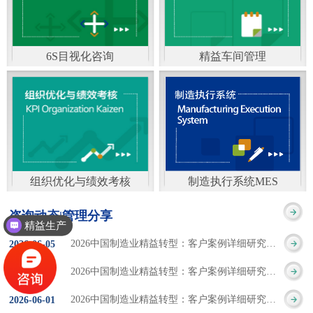
通）
能工厂是指利用物联网
增加企业资金回报率和
技术和信息技术提升管
企业利润率。 在面
6S目视化咨询
精益车间管理
理和服务，提高生产过
临市场多变，客户需求
6S及目视化管理是现代
官方客服：400-168-0525
程可控性、减少生产线
日益多样化的情况下，
化企业最基础的现场管
在线商桥咨询（点击沟
人工干预，集智能手段
企业通过精益生产改善
理方法，它的推进不仅
通）
和智能系统等新兴技术
活动，可以在以下方面
仅是展示企业基础管理
于一体，构建高效、节
得到显著改善： 生
组织优化与绩效考核
制造执行系统MES
的“名片”，更是提升现
官方客服：400-168-0525
制造执行系统MES是一
能、绿色、环保、舒适
产时间减少5090%
咨询动态|管理分享
场管理水平消除现场浪
精益生产
在线商桥咨询（点击沟
套面向制造企业车间执
的人性化工厂。其核心
库存减少5090% 质
2026中国制造业精益转型：客户案例详细研究报告【三】
2026
-
06
-
05
费的最佳途径。“现场6S
通）
行层的生产信息化管理
是实现信息与物理系统
量缺陷减少5090%
2026中国制造业精益转型：客户案例详细研究报告【二】
2026
-
06
-
04
管理总是简单问题频繁
系统，是企业CIMS信息
CPS互联互通，智能决
生产效率提升
2026中国制造业精益转型：客户案例详细研究报告【一】
2026
-
06
-
01
的重复的发生”，“制定