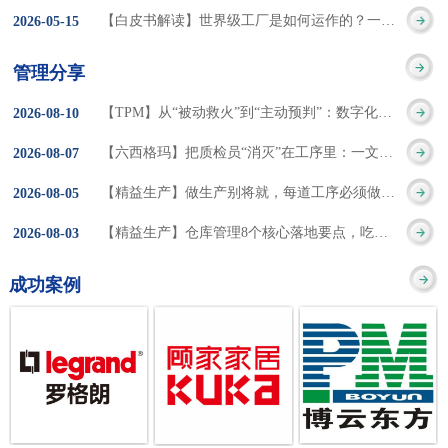
集成的纽带，是实施企
策。冠卓咨询对于智能
3050% 与工作有关
【白皮书解读】世界级工厂是如何运作的？一个模型讲清精益体系本质
2026
-
05
-
15
的推行机制无法持续执
业敏捷制造战略和实现
工厂一直都在思考和沉
的伤害降低50% 丰
行”，“没有可以持续推
管理分享
车间生产敏捷化的基本
淀，结合多年工厂运营
田汽车，丹纳赫，戴尔
进的人才可用”这些都是
【TPM】从“被动救火”到“主动预判”：数字化运维，重塑设备管理核心价值
2026
-
08
-
10
技术手段。MES可以为
管理咨询经验，我们认
等优秀的企业，都已经
在推行6S及目视化管理
【六西格玛】把质检员“消灭”在工序里：一文讲透自工序完结的5层落地法
2026
-
08
-
07
用户提供一个快速反
为要实现4.0的智能工
从持续推动精益生产中
时困扰企业的问题。基
【精益生产】做生产别将就，每道工序必须做到百分百
2026
-
08
-
05
应、有弹性、精细化的
厂，我们可以分为两个
获得了丰厚的财务回
于“建立可持续推进的6S
【精益生产】仓库管理8个核心落地要点，吃透直接效率翻倍！
2026
-
08
-
03
制造业环境，帮助企业
方面来看，一是硬件的
报。 精益生产的核
管理体系”的目标，结合
成功案例
降低成本、缩短交期、
智能化，二是各种业务
心思想主要包括：
传统的6S推进方式，冠
提高产品的质量和提高
流程信息的网络化；硬
1、客户驱动：从客户的
卓更关注营造全员参与
服务质量。适用于不同
件的智能化基于两个前
角度来看待产品(服务)的
的氛围以及培养企业自
行业(家电、汽车、半导
提条件：即设备的自动
价值 2、识别浪费：
主推进的人才，改善的
体、通讯、IT、医药、