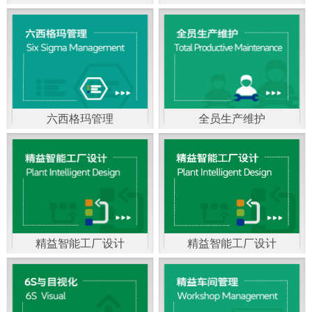
精益生产管理，是一种
以顾客需求为拉动，通
过减少和消除产品开发
设计、生产、管理和服
六西格玛管理
全员生产维护
务中一切不产生价值的
官方客服：400-168-0525
官方客服：400-168-0525
活动(即浪费)来加快生产
在线商桥咨询（点击沟
在线商桥咨询（点击沟
流程的速度运营管理方
通）
通）
法。精益生产能够缩短
对顾客的交付周期，与
精益智能工厂设计
精益智能工厂设计
官方客服：400-168-0525
“中国制造2025”是国家
此同时降低运营成本并
在线商桥咨询（点击沟
战略最重要的举措。智
减少企业的库存，从而