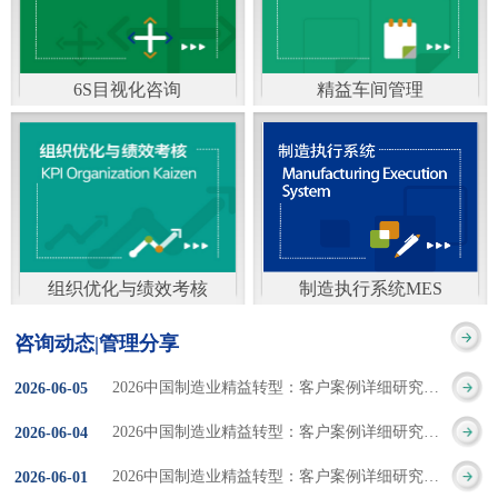
通）
能工厂是指利用物联网
增加企业资金回报率和
技术和信息技术提升管
企业利润率。 在面
6S目视化咨询
精益车间管理
理和服务，提高生产过
临市场多变，客户需求
6S及目视化管理是现代
官方客服：400-168-0525
程可控性、减少生产线
日益多样化的情况下，
化企业最基础的现场管
在线商桥咨询（点击沟
人工干预，集智能手段
企业通过精益生产改善
理方法，它的推进不仅
通）
和智能系统等新兴技术
活动，可以在以下方面
仅是展示企业基础管理
于一体，构建高效、节
得到显著改善： 生
组织优化与绩效考核
制造执行系统MES
的“名片”，更是提升现
官方客服：400-168-0525
制造执行系统MES是一
能、绿色、环保、舒适
产时间减少5090%
咨询动态|管理分享
场管理水平消除现场浪
在线商桥咨询（点击沟
套面向制造企业车间执
的人性化工厂。其核心
库存减少5090% 质
2026中国制造业精益转型：客户案例详细研究报告【三】
2026
-
06
-
05
费的最佳途径。“现场6S
通）
行层的生产信息化管理
是实现信息与物理系统
量缺陷减少5090%
2026中国制造业精益转型：客户案例详细研究报告【二】
2026
-
06
-
04
管理总是简单问题频繁
系统，是企业CIMS信息
CPS互联互通，智能决
生产效率提升
2026中国制造业精益转型：客户案例详细研究报告【一】
2026
-
06
-
01
的重复的发生”，“制定