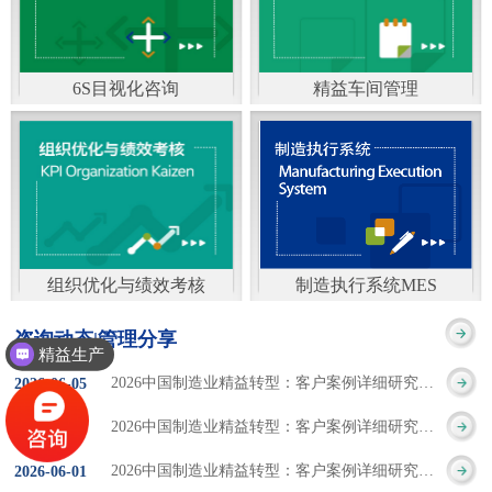
通）
能工厂是指利用物联网
增加企业资金回报率和
技术和信息技术提升管
企业利润率。 在面
6S目视化咨询
精益车间管理
理和服务，提高生产过
临市场多变，客户需求
6S及目视化管理是现代
官方客服：400-168-0525
程可控性、减少生产线
日益多样化的情况下，
化企业最基础的现场管
在线商桥咨询（点击沟
人工干预，集智能手段
企业通过精益生产改善
理方法，它的推进不仅
通）
和智能系统等新兴技术
活动，可以在以下方面
仅是展示企业基础管理
于一体，构建高效、节
得到显著改善： 生
组织优化与绩效考核
制造执行系统MES
的“名片”，更是提升现
官方客服：400-168-0525
制造执行系统MES是一
能、绿色、环保、舒适
产时间减少5090%
咨询动态|管理分享
场管理水平消除现场浪
精益生产
在线商桥咨询（点击沟
套面向制造企业车间执
的人性化工厂。其核心
库存减少5090% 质
2026中国制造业精益转型：客户案例详细研究报告【三】
2026
-
06
-
05
费的最佳途径。“现场6S
通）
行层的生产信息化管理
是实现信息与物理系统
量缺陷减少5090%
2026中国制造业精益转型：客户案例详细研究报告【二】
2026
-
06
-
04
管理总是简单问题频繁
系统，是企业CIMS信息
CPS互联互通，智能决
生产效率提升
2026中国制造业精益转型：客户案例详细研究报告【一】
2026
-
06
-
01
的重复的发生”，“制定