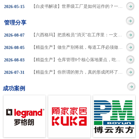
集成的纽带，是实施企
策。冠卓咨询对于智能
3050% 与工作有关
【白皮书解读】世界级工厂是如何运作的？一个模型讲清精益体系本质
2026
-
05
-
15
的推行机制无法持续执
业敏捷制造战略和实现
工厂一直都在思考和沉
的伤害降低50% 丰
行”，“没有可以持续推
管理分享
车间生产敏捷化的基本
淀，结合多年工厂运营
田汽车，丹纳赫，戴尔
进的人才可用”这些都是
【六西格玛】把质检员“消灭”在工序里：一文讲透自工序完结的5层落地法
2026
-
08
-
07
技术手段。MES可以为
管理咨询经验，我们认
等优秀的企业，都已经
在推行6S及目视化管理
【精益生产】做生产别将就，每道工序必须做到百分百
2026
-
08
-
05
用户提供一个快速反
为要实现4.0的智能工
从持续推动精益生产中
时困扰企业的问题。基
【精益生产】仓库管理8个核心落地要点，吃透直接效率翻倍！
2026
-
08
-
03
应、有弹性、精细化的
厂，我们可以分为两个
获得了丰厚的财务回
于“建立可持续推进的6S
【精益生产】你所谓的努力，真的形成闭环了吗？
2026
-
07
-
31
制造业环境，帮助企业
方面来看，一是硬件的
报。 精益生产的核
管理体系”的目标，结合
成功案例
降低成本、缩短交期、
智能化，二是各种业务
心思想主要包括：
传统的6S推进方式，冠
提高产品的质量和提高
流程信息的网络化；硬
1、客户驱动：从客户的
卓更关注营造全员参与
服务质量。适用于不同
件的智能化基于两个前
角度来看待产品(服务)的
的氛围以及培养企业自
行业(家电、汽车、半导
提条件：即设备的自动
价值 2、识别浪费：
主推进的人才，改善的
体、通讯、IT、医药、