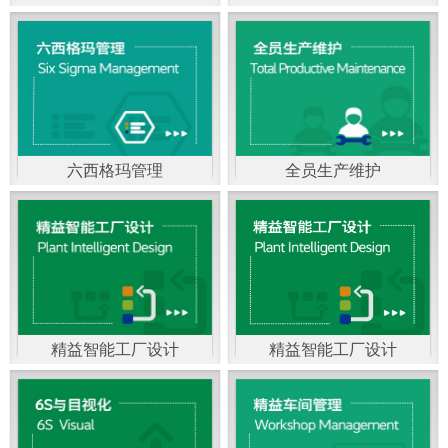
精益生产管理，是一种
以顾客需求为拉动，通
过减少和消除产品开发
设计、生产、管理和服
六西格玛管理
全员生产维护
务中一切不产生价值的
官方客服：400-168-0525
官方客服：400-168-0525
活动(即浪费)来加快生产
在线商桥咨询（点击沟
在线商桥咨询（点击沟
流程的速度运营管理方
通）
通）
法。精益生产能够缩短
对顾客的交付周期，与
精益智能工厂设计
精益智能工厂设计
官方客服：400-168-0525
“中国制造2025”是国家
此同时降低运营成本并
在线商桥咨询（点击沟
战略最重要的举措。智
减少企业的库存，从而